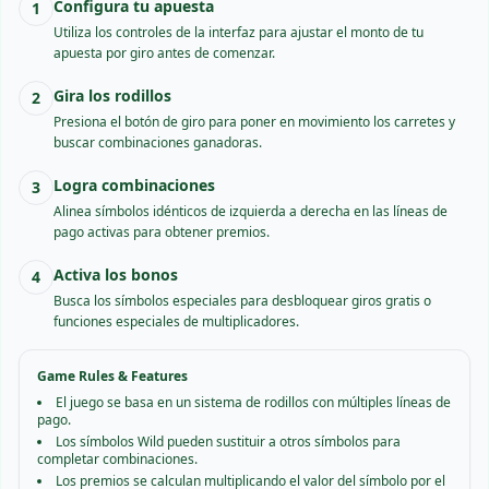
Configura tu apuesta
1
Utiliza los controles de la interfaz para ajustar el monto de tu
apuesta por giro antes de comenzar.
Gira los rodillos
2
Presiona el botón de giro para poner en movimiento los carretes y
buscar combinaciones ganadoras.
Logra combinaciones
3
Alinea símbolos idénticos de izquierda a derecha en las líneas de
pago activas para obtener premios.
Activa los bonos
4
Busca los símbolos especiales para desbloquear giros gratis o
funciones especiales de multiplicadores.
Game Rules & Features
El juego se basa en un sistema de rodillos con múltiples líneas de
pago.
Los símbolos Wild pueden sustituir a otros símbolos para
completar combinaciones.
Los premios se calculan multiplicando el valor del símbolo por el