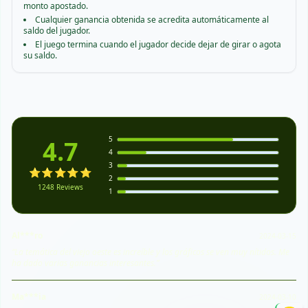
monto apostado.
Cualquier ganancia obtenida se acredita automáticamente al
saldo del jugador.
El juego termina cuando el jugador decide dejar de girar o agota
su saldo.
5
4.7
4
3
⭐⭐⭐⭐⭐
2
1248 Reviews
1
Al***ro
2024-03-15
“La temática del viejo oeste es increíble y los gráficos se ven muy nítidos. Me
ha dado varias ganancias interesantes.”
Ma***ia
2024-03-10