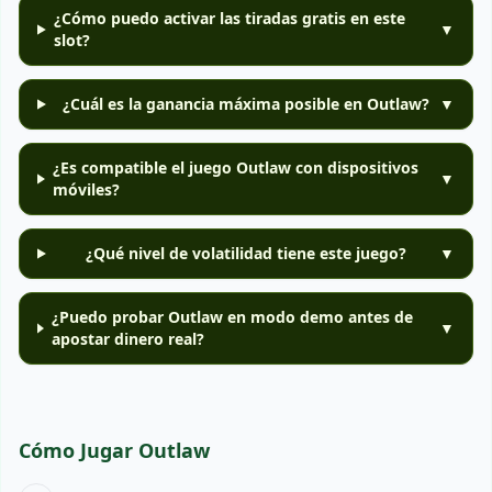
¿Cómo puedo activar las tiradas gratis en este
▼
slot?
¿Cuál es la ganancia máxima posible en Outlaw?
▼
¿Es compatible el juego Outlaw con dispositivos
▼
móviles?
¿Qué nivel de volatilidad tiene este juego?
▼
¿Puedo probar Outlaw en modo demo antes de
▼
apostar dinero real?
Cómo Jugar Outlaw