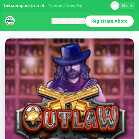
betsonapuestas.net
Apuestas y Casino Top
Idioma
Iniciar Sesión
Regístrate Ahora