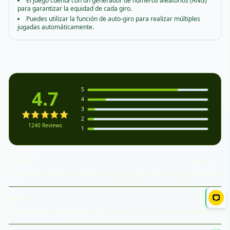
El juego cuenta con un generador de números aleatorios (RNG)
para garantizar la equidad de cada giro.
Puedes utilizar la función de auto-giro para realizar múltiples
jugadas automáticamente.
5
4.7
4
3
⭐⭐⭐⭐⭐
2
1240 Reviews
1
Ca***os
2023-11-15
“Me encanta la mecánica de Hold and Spin, los premios son muy generosos.”
Ma***ia
2023-12-02
“Gráficos increíbles y se siente muy fluido en el celular. Muy recomendado.”