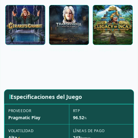
Gerards Gambit
Transylvania Night Of Blood
Legacy Of Inca
Especificaciones del Juego
PROVEEDOR
RTP
Pragmatic Play
96.52
%
VOLATILIDAD
LÍNEAS DE PAGO
Alta
243
⚡
formas