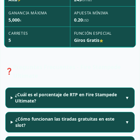
GANANCIA MÁXIMA
APUESTA MÍNIMA
5,000
0.20
x
USD
CARRETES
FUNCIÓN ESPECIAL
5
Giros Gratis
⭐
Preguntas Frecuentes - Fire Stampede
❓
Ultimate
¿Cuál es el porcentaje de RTP en Fire Stampede
▼
Ultimate?
¿Cómo funcionan las tiradas gratuitas en este
▼
slot?