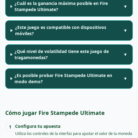
¿Cuál es la ganancia máxima posible en Fire
▼
Stampede Ultimate?
¿Este juego es compatible con dispositivos
▼
móviles?
¿Qué nivel de volatilidad tiene este juego de
▼
tragamonedas?
¿Es posible probar Fire Stampede Ultimate en
▼
modo demo?
Cómo jugar Fire Stampede Ultimate
Configura tu apuesta
1
Utiliza los controles de la interfaz para ajustar el valor de tu moneda