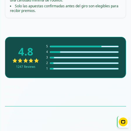
una cantidad mínima de rodillos.
Solo las apuestas confirmadas antes del giro son elegibles para
recibir premios.
5
4.8
4
3
⭐⭐⭐⭐⭐
2
1247 Reviews
1
Ma***ia
2023-11-15
“Me encanta la dinámica de este juego, los gráficos son increíbles y paga muy
bien.”
An***io
2023-12-02
“Muy emocionante, especialmente cuando se activan las funciones especiales.
Lo recomiendo.”