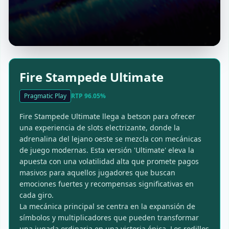
▶
Fire Stampede Ultimate
Pragmatic Play
RTP 96.05%
Fire Stampede Ultimate llega a betson para ofrecer
una experiencia de slots electrizante, donde la
adrenalina del lejano oeste se mezcla con mecánicas
de juego modernas. Esta versión 'Ultimate' eleva la
apuesta con una volatilidad alta que promete pagos
masivos para aquellos jugadores que buscan
emociones fuertes y recompensas significativas en
cada giro.
La mecánica principal se centra en la expansión de
símbolos y multiplicadores que pueden transformar
una jugada ordinaria en una victoria épica. Los rodillos