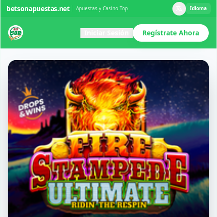
betsonapuestas.net
Apuestas y Casino Top
Idioma
Iniciar Sesión
Regístrate Ahora