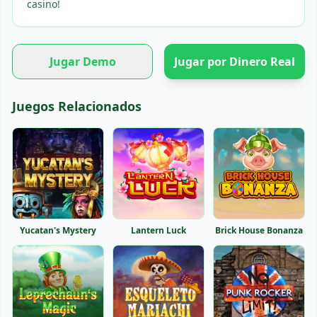
casino!
Jugar Demo
Jugar por Dinero Real
Juegos Relacionados
Yucatan's Mystery
Lantern Luck
Brick House Bonanza