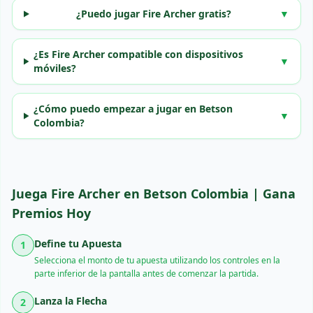
¿Puedo jugar Fire Archer gratis?
▼
¿Es Fire Archer compatible con dispositivos
▼
móviles?
¿Cómo puedo empezar a jugar en Betson
▼
Colombia?
Juega Fire Archer en Betson Colombia | Gana
Premios Hoy
Define tu Apuesta
1
Selecciona el monto de tu apuesta utilizando los controles en la
parte inferior de la pantalla antes de comenzar la partida.
Lanza la Flecha
2