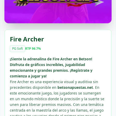
▶
Fire Archer
PG Soft
RTP 96.7%
¡Siente la adrenalina de Fire Archer en Betson!
Disfruta de gráficos increíbles, jugabilidad
emocionante y grandes premios. ¡Regístrate y
comienza a jugar ya!
Fire Archer es una experiencia visual y auditiva sin
precedentes disponible en
betsonapuestas.net
. En
este emocionante juego, los jugadores se sumergen
en un mundo místico donde la precisión y la suerte se
unen para liberar premios masivos. Con una temática
centrada en la maestría del arco y las llamas, el juego
cautiva a los usuarios desde el primer giro gracias a