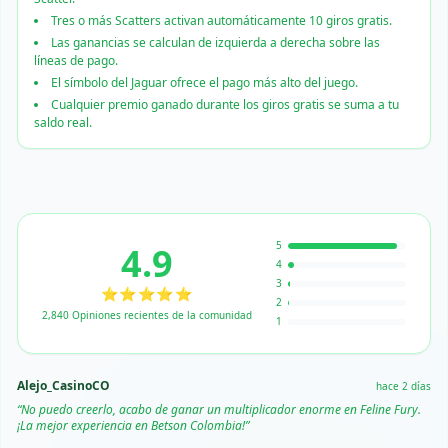
Tres o más Scatters activan automáticamente 10 giros gratis.
Las ganancias se calculan de izquierda a derecha sobre las
líneas de pago.
El símbolo del Jaguar ofrece el pago más alto del juego.
Cualquier premio ganado durante los giros gratis se suma a tu
saldo real.
5
4.9
4
3
⭐⭐⭐⭐⭐
2
2,840 Opiniones recientes de la comunidad
1
Alejo_CasinoCO
hace 2 días
“No puedo creerlo, acabo de ganar un multiplicador enorme en Feline Fury.
¡La mejor experiencia en Betson Colombia!”