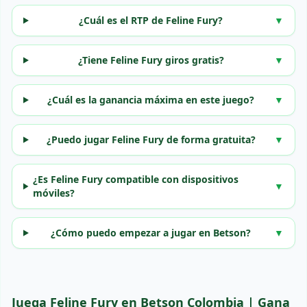
¿Cuál es el RTP de Feline Fury?
▼
¿Tiene Feline Fury giros gratis?
▼
¿Cuál es la ganancia máxima en este juego?
▼
¿Puedo jugar Feline Fury de forma gratuita?
▼
¿Es Feline Fury compatible con dispositivos
▼
móviles?
¿Cómo puedo empezar a jugar en Betson?
▼
Juega Feline Fury en Betson Colombia | Gana