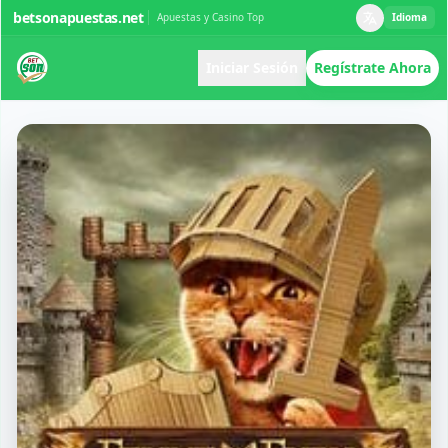
betsonapuestas.net
Apuestas y Casino Top
Idioma
Iniciar Sesión
Regístrate Ahora