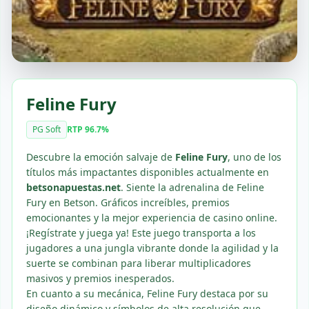
▶
Feline Fury
PG Soft
RTP 96.7%
Descubre la emoción salvaje de
Feline Fury
, uno de los
títulos más impactantes disponibles actualmente en
betsonapuestas.net
. Siente la adrenalina de Feline
Fury en Betson. Gráficos increíbles, premios
emocionantes y la mejor experiencia de casino online.
¡Regístrate y juega ya! Este juego transporta a los
jugadores a una jungla vibrante donde la agilidad y la
suerte se combinan para liberar multiplicadores
masivos y premios inesperados.
En cuanto a su mecánica, Feline Fury destaca por su
diseño dinámico y símbolos de alta resolución que