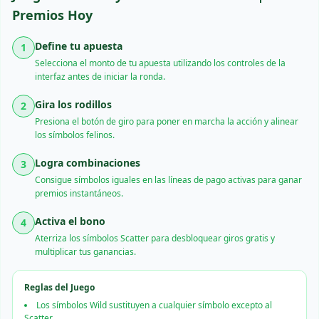
Premios Hoy
Define tu apuesta
1
Selecciona el monto de tu apuesta utilizando los controles de la
interfaz antes de iniciar la ronda.
Gira los rodillos
2
Presiona el botón de giro para poner en marcha la acción y alinear
los símbolos felinos.
Logra combinaciones
3
Consigue símbolos iguales en las líneas de pago activas para ganar
premios instantáneos.
Activa el bono
4
Aterriza los símbolos Scatter para desbloquear giros gratis y
multiplicar tus ganancias.
Reglas del Juego
Los símbolos Wild sustituyen a cualquier símbolo excepto al
Scatter.