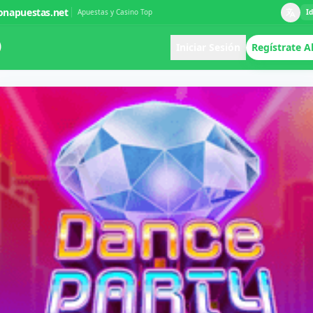
onapuestas.net
Apuestas y Casino Top
I
Iniciar Sesión
Regístrate A