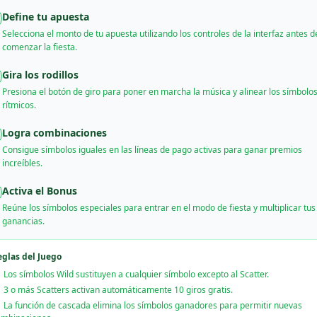
Define tu apuesta
Selecciona el monto de tu apuesta utilizando los controles de la interfaz antes d
comenzar la fiesta.
Gira los rodillos
Presiona el botón de giro para poner en marcha la música y alinear los símbolo
rítmicos.
Logra combinaciones
Consigue símbolos iguales en las líneas de pago activas para ganar premios
increíbles.
Activa el Bonus
Reúne los símbolos especiales para entrar en el modo de fiesta y multiplicar tus
ganancias.
eglas del Juego
Los símbolos Wild sustituyen a cualquier símbolo excepto al Scatter.
3 o más Scatters activan automáticamente 10 giros gratis.
La función de cascada elimina los símbolos ganadores para permitir nuevas