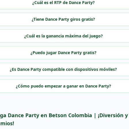
¿Cuál es el RTP de Dance Party?
¿Tiene Dance Party giros gratis?
¿Cuál es la ganancia máxima del juego?
¿Puedo jugar Dance Party gratis?
¿Es Dance Party compatible con dispositivos móviles?
¿Cómo puedo empezar a ganar en Dance Party?
ga Dance Party en Betson Colombia | ¡Diversión y
emios!