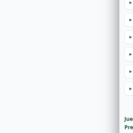
Jue
Pr