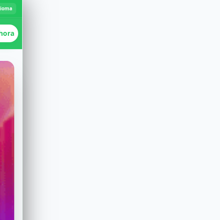
dioma
hora