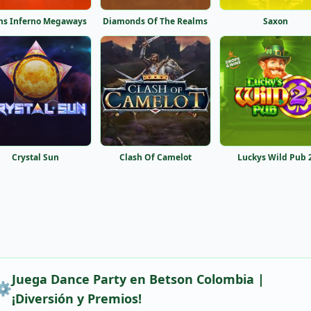
s Inferno Megaways
Diamonds Of The Realms
Saxon
Crystal Sun
Clash Of Camelot
Luckys Wild Pub 
Juega Dance Party en Betson Colombia |
⚙️
¡Diversión y Premios!