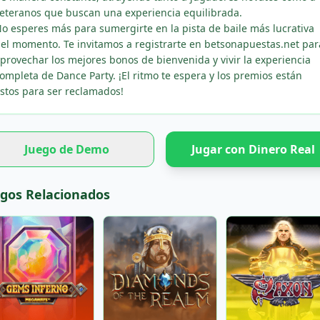
eteranos que buscan una experiencia equilibrada.
o esperes más para sumergirte en la pista de baile más lucrativa
el momento. Te invitamos a registrarte en betsonapuestas.net par
provechar los mejores bonos de bienvenida y vivir la experiencia
ompleta de Dance Party. ¡El ritmo te espera y los premios están
istos para ser reclamados!
Juego de Demo
Jugar con Dinero Real
gos Relacionados