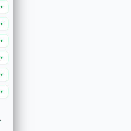
▼
▼
▼
▼
▼
▼
y