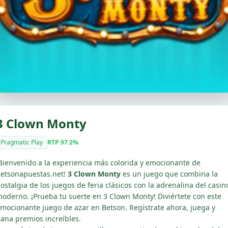
▶
3 Clown Monty
Pragmatic Play
RTP 97.2%
Bienvenido a la experiencia más colorida y emocionante de
etsonapuestas.net!
3 Clown Monty
es un juego que combina la
ostalgia de los juegos de feria clásicos con la adrenalina del casin
oderno. ¡Prueba tu suerte en 3 Clown Monty! Diviértete con este
mocionante juego de azar en Betson. Regístrate ahora, juega y
ana premios increíbles.