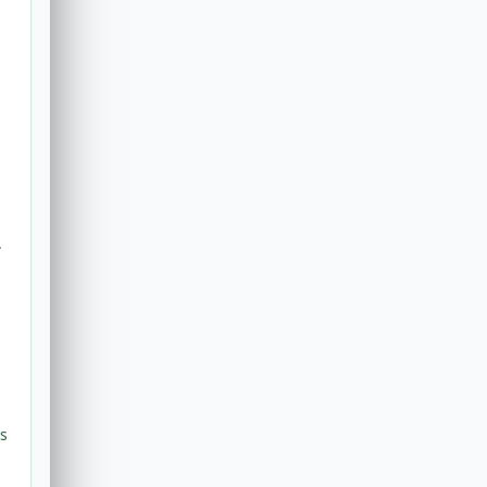
z
.
as