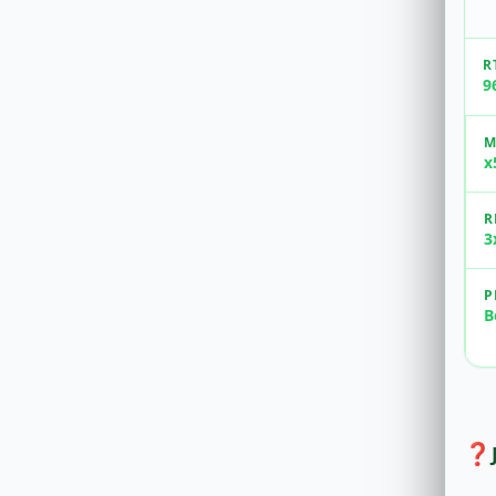
R
9
M
x
R
3
P
B
❓