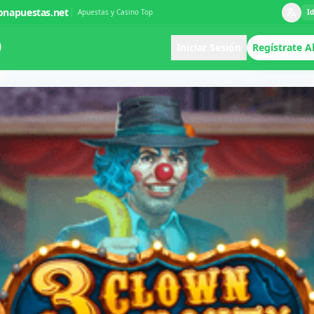
onapuestas.net
Apuestas y Casino Top
I
Iniciar Sesión
Regístrate A